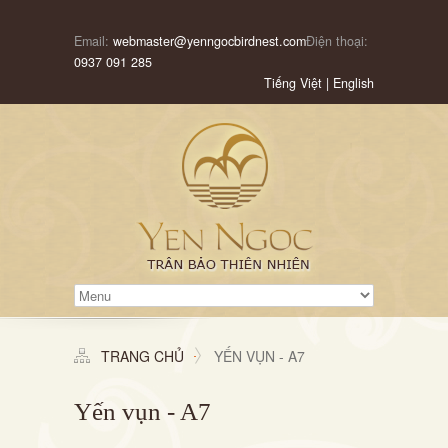
Email:
webmaster@yenngocbirdnest.com
Điện thoại:
0937 091 285
Tiếng Việt
|
English
TRANG CHỦ
YẾN VỤN - A7
Yến vụn - A7